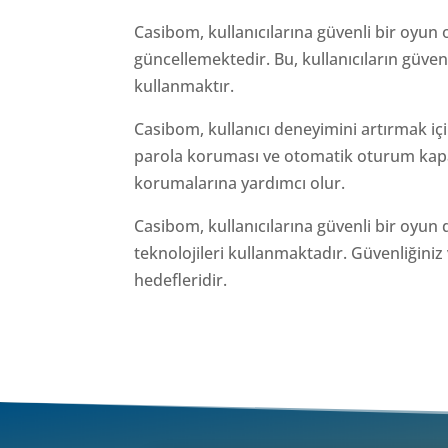
Casibom, kullanıcılarına güvenli bir oyun 
güncellemektedir. Bu, kullanıcıların güvenl
kullanmaktır.
Casibom, kullanıcı deneyimini artırmak için
parola koruması ve otomatik oturum kapatma
korumalarına yardımcı olur.
Casibom, kullanıcılarına güvenli bir oyun
teknolojileri kullanmaktadır. Güvenliğiniz
hedefleridir.