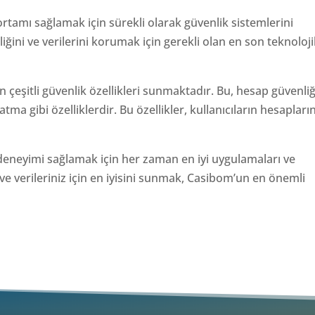
ortamı sağlamak için sürekli olarak güvenlik sistemlerini
iğini ve verilerini korumak için gerekli olan en son teknoloji
 çeşitli güvenlik özellikleri sunmaktadır. Bu, hesap güvenliğ
 gibi özelliklerdir. Bu özellikler, kullanıcıların hesapların
 deneyimi sağlamak için her zaman en iyi uygulamaları ve
 ve verileriniz için en iyisini sunmak, Casibom’un en önemli