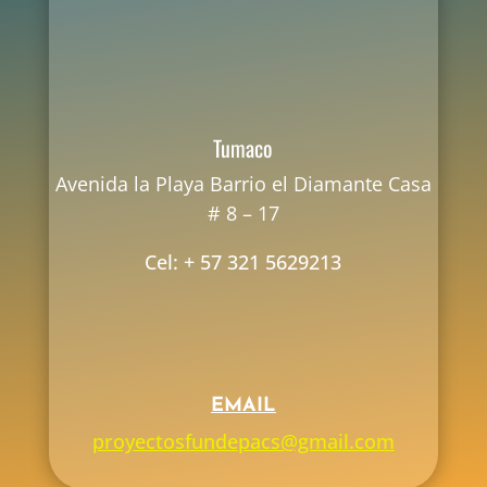
Tumaco
Avenida la Playa Barrio el Diamante Casa
# 8 – 17
Cel: + 57 321 5629213
EMAIL
proyectosfundepacs@gmail.com