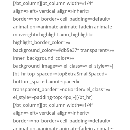
[/bt_column][bt_column width=»1/4″
align=»left» vertical_align=»inherit»
border=»no_border» cell_padding=»default»
animation=»animate animate-fadein animate-
moveright» highlight=»no_highlight»
highlight_border_color=»»
background_color=»#db5e37″ transparent=»»
inner_background_color=»»
background_image=»» el_class=»» el_style=»»]
[bt_hr top_spaced=»topExtraSmallSpaced»
bottom_spaced=»not-spaced»
transparent_border=»noBorder» el_class=»»
el_style=»padding-top: 4px;»][/bt_hr]
[/bt_column][bt_column width=»1/4″
align=»left» vertical_align=»inherit»
border=»no_border» cell_padding=»default»
animation=»animate animate-fadein animate-