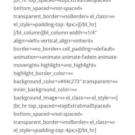
[bt_hr top_spaced=»topExtraSmallSpaced»
bottom_spaced=»not-spaced»
transparent_border=»noBorder» el_class=»»
el_style=»padding-top: 4px;»][/bt_hr]
[/bt_column][bt_column width=»1/4″
align=»left» vertical_align=»inherit»
border=»no_border» cell_padding=»default»
animation=»animate animate-fadein animate-
moveright» highlight=»no_highlight»
highlight_border_color=»»
background_color=»#44c273″ transparent=»»
inner_background_color=»»
background_image=»» el_class=»» el_style=»»]
[bt_hr top_spaced=»topExtraSmallSpaced»
bottom_spaced=»not-spaced»
transparent_border=»noBorder» el_class=»»
el_style=»padding-top: 4px;»][/bt_hr]