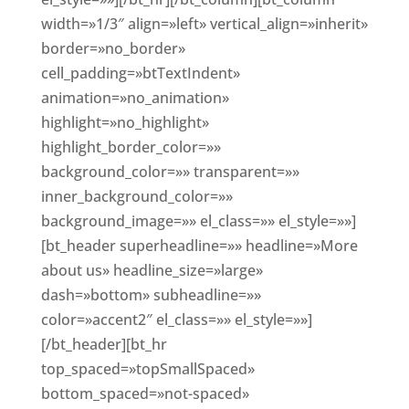
width=»1/3″ align=»left» vertical_align=»inherit»
border=»no_border»
cell_padding=»btTextIndent»
animation=»no_animation»
highlight=»no_highlight»
highlight_border_color=»»
background_color=»» transparent=»»
inner_background_color=»»
background_image=»» el_class=»» el_style=»»]
[bt_header superheadline=»» headline=»More
about us» headline_size=»large»
dash=»bottom» subheadline=»»
color=»accent2″ el_class=»» el_style=»»]
[/bt_header][bt_hr
top_spaced=»topSmallSpaced»
bottom_spaced=»not-spaced»