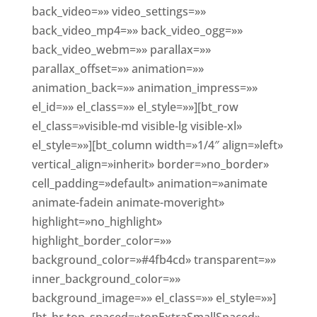
back_video=»» video_settings=»»
back_video_mp4=»» back_video_ogg=»»
back_video_webm=»» parallax=»»
parallax_offset=»» animation=»»
animation_back=»» animation_impress=»»
el_id=»» el_class=»» el_style=»»][bt_row
el_class=»visible-md visible-lg visible-xl»
el_style=»»][bt_column width=»1/4″ align=»left»
vertical_align=»inherit» border=»no_border»
cell_padding=»default» animation=»animate
animate-fadein animate-moveright»
highlight=»no_highlight»
highlight_border_color=»»
background_color=»#4fb4cd» transparent=»»
inner_background_color=»»
background_image=»» el_class=»» el_style=»»]