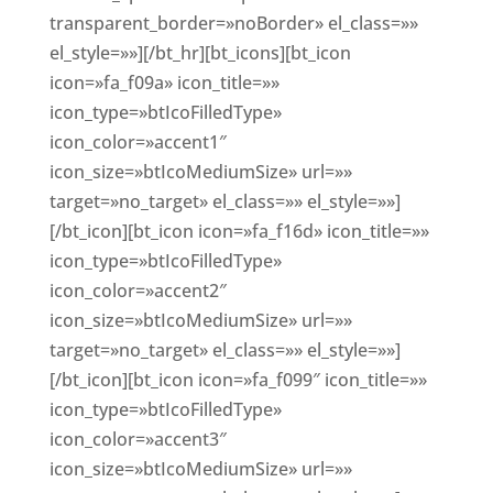
transparent_border=»noBorder» el_class=»»
el_style=»»][/bt_hr][bt_icons][bt_icon
icon=»fa_f09a» icon_title=»»
icon_type=»btIcoFilledType»
icon_color=»accent1″
icon_size=»btIcoMediumSize» url=»»
target=»no_target» el_class=»» el_style=»»]
[/bt_icon][bt_icon icon=»fa_f16d» icon_title=»»
icon_type=»btIcoFilledType»
icon_color=»accent2″
icon_size=»btIcoMediumSize» url=»»
target=»no_target» el_class=»» el_style=»»]
[/bt_icon][bt_icon icon=»fa_f099″ icon_title=»»
icon_type=»btIcoFilledType»
icon_color=»accent3″
icon_size=»btIcoMediumSize» url=»»