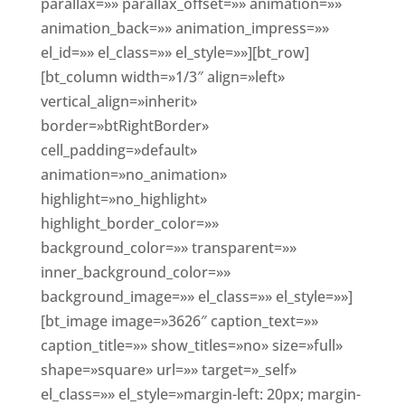
parallax=»» parallax_offset=»» animation=»»
animation_back=»» animation_impress=»»
el_id=»» el_class=»» el_style=»»][bt_row]
[bt_column width=»1/3″ align=»left»
vertical_align=»inherit»
border=»btRightBorder»
cell_padding=»default»
animation=»no_animation»
highlight=»no_highlight»
highlight_border_color=»»
background_color=»» transparent=»»
inner_background_color=»»
background_image=»» el_class=»» el_style=»»]
[bt_image image=»3626″ caption_text=»»
caption_title=»» show_titles=»no» size=»full»
shape=»square» url=»» target=»_self»
el_class=»» el_style=»margin-left: 20px; margin-