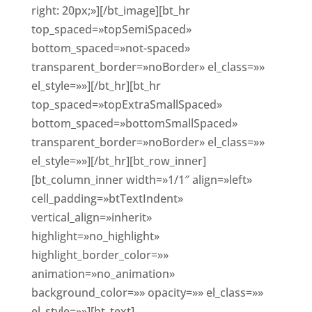
right: 20px;»][/bt_image][bt_hr
top_spaced=»topSemiSpaced»
bottom_spaced=»not-spaced»
transparent_border=»noBorder» el_class=»»
el_style=»»][/bt_hr][bt_hr
top_spaced=»topExtraSmallSpaced»
bottom_spaced=»bottomSmallSpaced»
transparent_border=»noBorder» el_class=»»
el_style=»»][/bt_hr][bt_row_inner]
[bt_column_inner width=»1/1″ align=»left»
cell_padding=»btTextIndent»
vertical_align=»inherit»
highlight=»no_highlight»
highlight_border_color=»»
animation=»no_animation»
background_color=»» opacity=»» el_class=»»
el_style=»»][bt_text]