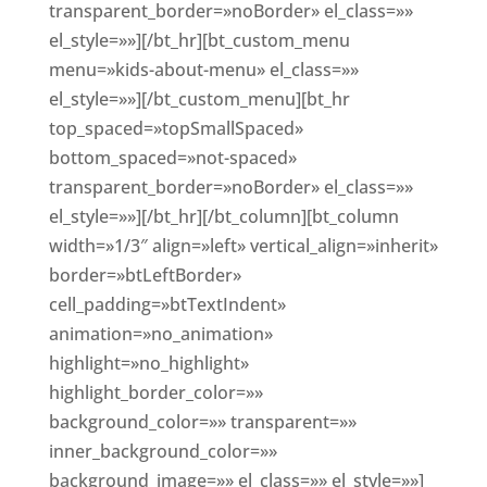
transparent_border=»noBorder» el_class=»»
el_style=»»][/bt_hr][bt_custom_menu
menu=»kids-about-menu» el_class=»»
el_style=»»][/bt_custom_menu][bt_hr
top_spaced=»topSmallSpaced»
bottom_spaced=»not-spaced»
transparent_border=»noBorder» el_class=»»
el_style=»»][/bt_hr][/bt_column][bt_column
width=»1/3″ align=»left» vertical_align=»inherit»
border=»btLeftBorder»
cell_padding=»btTextIndent»
animation=»no_animation»
highlight=»no_highlight»
highlight_border_color=»»
background_color=»» transparent=»»
inner_background_color=»»
background_image=»» el_class=»» el_style=»»]