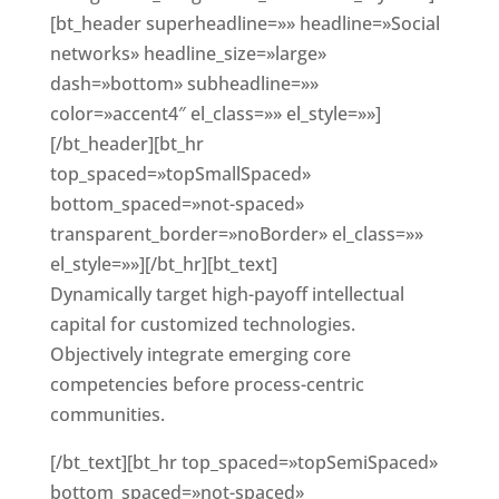
[bt_header superheadline=»» headline=»Social
networks» headline_size=»large»
dash=»bottom» subheadline=»»
color=»accent4″ el_class=»» el_style=»»]
[/bt_header][bt_hr
top_spaced=»topSmallSpaced»
bottom_spaced=»not-spaced»
transparent_border=»noBorder» el_class=»»
el_style=»»][/bt_hr][bt_text]
Dynamically target high-payoff intellectual
capital for customized technologies.
Objectively integrate emerging core
competencies before process-centric
communities.
[/bt_text][bt_hr top_spaced=»topSemiSpaced»
bottom_spaced=»not-spaced»