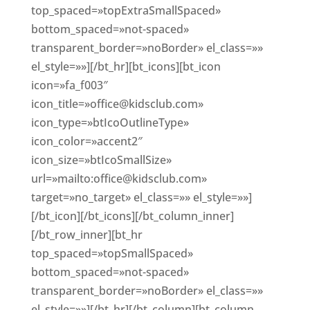
top_spaced=»topExtraSmallSpaced»
bottom_spaced=»not-spaced»
transparent_border=»noBorder» el_class=»»
el_style=»»][/bt_hr][bt_icons][bt_icon
icon=»fa_f003″
icon_title=»office@kidsclub.com»
icon_type=»btIcoOutlineType»
icon_color=»accent2″
icon_size=»btIcoSmallSize»
url=»mailto:office@kidsclub.com»
target=»no_target» el_class=»» el_style=»»]
[/bt_icon][/bt_icons][/bt_column_inner]
[/bt_row_inner][bt_hr
top_spaced=»topSmallSpaced»
bottom_spaced=»not-spaced»
transparent_border=»noBorder» el_class=»»
el_style=»»][/bt_hr][/bt_column][bt_column