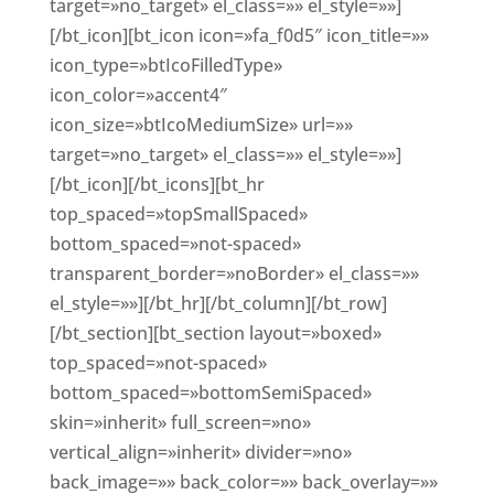
target=»no_target» el_class=»» el_style=»»]
[/bt_icon][bt_icon icon=»fa_f0d5″ icon_title=»»
icon_type=»btIcoFilledType»
icon_color=»accent4″
icon_size=»btIcoMediumSize» url=»»
target=»no_target» el_class=»» el_style=»»]
[/bt_icon][/bt_icons][bt_hr
top_spaced=»topSmallSpaced»
bottom_spaced=»not-spaced»
transparent_border=»noBorder» el_class=»»
el_style=»»][/bt_hr][/bt_column][/bt_row]
[/bt_section][bt_section layout=»boxed»
top_spaced=»not-spaced»
bottom_spaced=»bottomSemiSpaced»
skin=»inherit» full_screen=»no»
vertical_align=»inherit» divider=»no»
back_image=»» back_color=»» back_overlay=»»