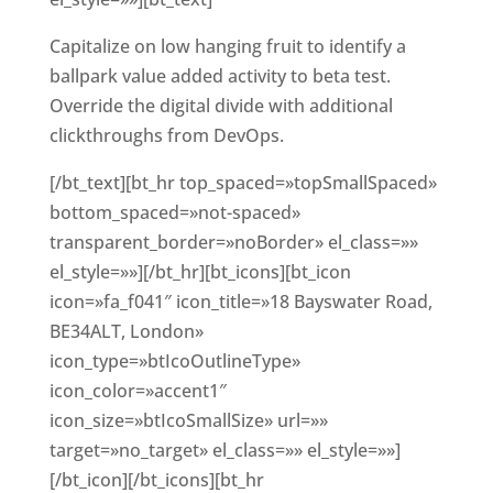
Capitalize on low hanging fruit to identify a
ballpark value added activity to beta test.
Override the digital divide with additional
clickthroughs from DevOps.
[/bt_text][bt_hr top_spaced=»topSmallSpaced»
bottom_spaced=»not-spaced»
transparent_border=»noBorder» el_class=»»
el_style=»»][/bt_hr][bt_icons][bt_icon
icon=»fa_f041″ icon_title=»18 Bayswater Road,
BE34ALT, London»
icon_type=»btIcoOutlineType»
icon_color=»accent1″
icon_size=»btIcoSmallSize» url=»»
target=»no_target» el_class=»» el_style=»»]
[/bt_icon][/bt_icons][bt_hr