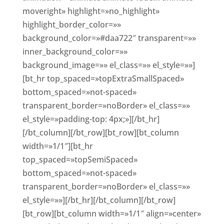
moveright» highlight=»no_highlight»
highlight_border_color=»»
background_color=»#daa722″ transparent=»»
inner_background_color=»»
background_image=»» el_class=»» el_style=»»]
[bt_hr top_spaced=»topExtraSmallSpaced»
bottom_spaced=»not-spaced»
transparent_border=»noBorder» el_class=»»
el_style=»padding-top: 4px;»][/bt_hr]
[/bt_column][/bt_row][bt_row][bt_column
width=»1/1″][bt_hr
top_spaced=»topSemiSpaced»
bottom_spaced=»not-spaced»
transparent_border=»noBorder» el_class=»»
el_style=»»][/bt_hr][/bt_column][/bt_row]
[bt_row][bt_column width=»1/1″ align=»center»