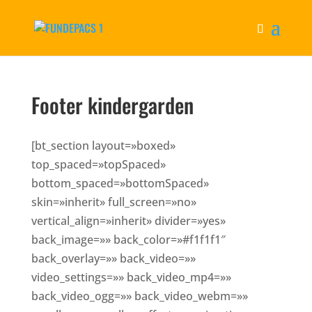
Footer kindergarden
[bt_section layout=»boxed»
top_spaced=»topSpaced»
bottom_spaced=»bottomSpaced»
skin=»inherit» full_screen=»no»
vertical_align=»inherit» divider=»yes»
back_image=»» back_color=»#f1f1f1″
back_overlay=»» back_video=»»
video_settings=»» back_video_mp4=»»
back_video_ogg=»» back_video_webm=»»