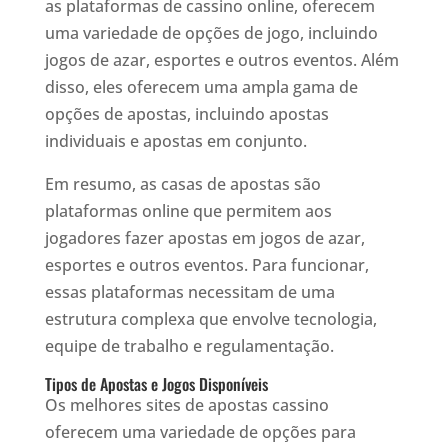
as plataformas de cassino online, oferecem
uma variedade de opções de jogo, incluindo
jogos de azar, esportes e outros eventos. Além
disso, eles oferecem uma ampla gama de
opções de apostas, incluindo apostas
individuais e apostas em conjunto.
Em resumo, as casas de apostas são
plataformas online que permitem aos
jogadores fazer apostas em jogos de azar,
esportes e outros eventos. Para funcionar,
essas plataformas necessitam de uma
estrutura complexa que envolve tecnologia,
equipe de trabalho e regulamentação.
Tipos de Apostas e Jogos Disponíveis
Os melhores sites de apostas cassino
oferecem uma variedade de opções para