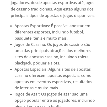
jogadores, desde apostas esportivas até jogos
de cassino tradicionais. Aqui estão alguns dos
principais tipos de apostas e jogos disponíveis:
Apostas Esportivas: É possível apostar em
diferentes esportes, incluindo futebol,
basquete, tênis e muito mais.
Jogos de Cassino: Os jogos de cassino são
uma das principais atrações dos melhores
sites de apostas cassino, incluindo roleta,
blackjack, póquer e slots.
Apostas Especiais: Alguns sites de apostas
cassino oferecem apostas especiais, como
apostas em eventos esportivos, resultados
de loterias e muito mais.
Jogos de Azar: Os jogos de azar são uma
opção popular entre os jogadores, incluindo
bingo, keno e scratch-offs.