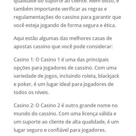
qualidade do suporte ao cliente. Além disso, é
também importante verificar as regras e
regulamentações do cassino para garantir que
você esteja jogando de forma segura e ética.
Aqui estão algumas das melhores casas de
apostas cassino que você pode considerar:
Casino 1: O Casino 1 é uma das principais
opções para jogadores de cassino. Com uma
variedade de jogos, incluindo roleta, blackjack
e poker, é um lugar ideal para jogadores de
todos os níveis.
Casino 2: O Casino 2 é outro grande nome no
mundo do cassino. Com uma licença válida e
um suporte ao cliente de alta qualidade, é um
lugar seguro e confiável para jogadores.