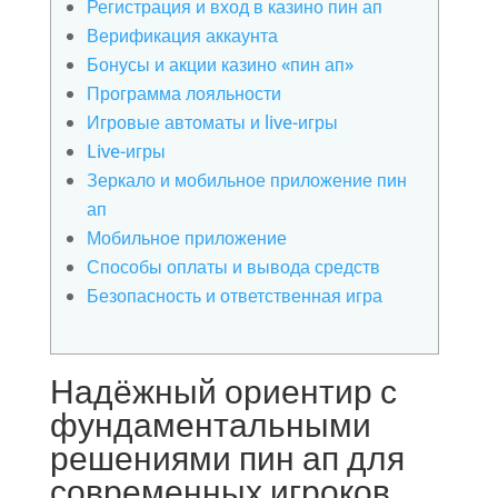
Регистрация и вход в казино пин ап
Верификация аккаунта
Бонусы и акции казино «пин ап»
Программа лояльности
Игровые автоматы и live-игры
Live-игры
Зеркало и мобильное приложение пин
ап
Мобильное приложение
Способы оплаты и вывода средств
Безопасность и ответственная игра
Надёжный ориентир с
фундаментальными
решениями пин ап для
современных игроков