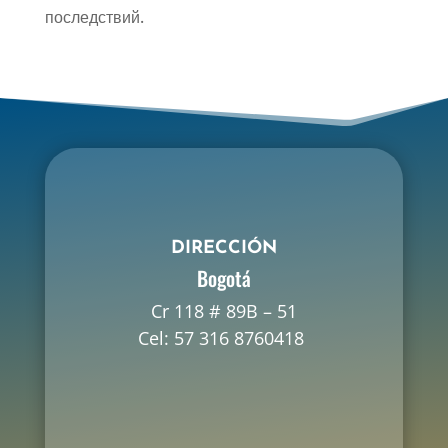
последствий.
DIRECCIÓN
Bogotá
Cr 118 # 89B – 51
Cel: 57 316 8760418