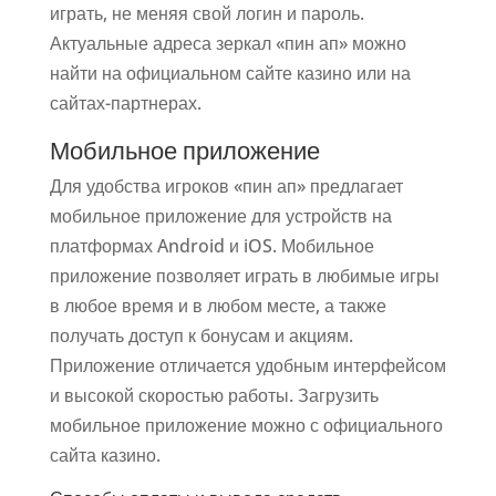
играть, не меняя свой логин и пароль.
Актуальные адреса зеркал «пин ап» можно
найти на официальном сайте казино или на
сайтах-партнерах.
Мобильное приложение
Для удобства игроков «пин ап» предлагает
мобильное приложение для устройств на
платформах Android и iOS. Мобильное
приложение позволяет играть в любимые игры
в любое время и в любом месте, а также
получать доступ к бонусам и акциям.
Приложение отличается удобным интерфейсом
и высокой скоростью работы. Загрузить
мобильное приложение можно с официального
сайта казино.