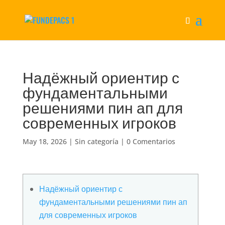
Надёжный ориентир с
фундаментальными
решениями пин ап для
современных игроков
May 18, 2026
|
Sin categoría
|
0 Comentarios
Надёжный ориентир с
фундаментальными решениями пин ап
для современных игроков