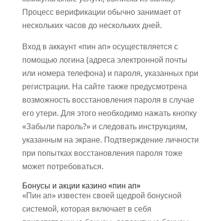
Процесс верификации обычно занимает от
нескольких часов до нескольких дней.
Вход в аккаунт «пин ап» осуществляется с
помощью логина (адреса электронной почты
или номера телефона) и пароля, указанных при
регистрации. На сайте также предусмотрена
возможность восстановления пароля в случае
его утери. Для этого необходимо нажать кнопку
«Забыли пароль?» и следовать инструкциям,
указанным на экране. Подтверждение личности
при попытках восстановления пароля тоже
может потребоваться.
Бонусы и акции казино «пин ап»
«Пин ап» известен своей щедрой бонусной
системой, которая включает в себя