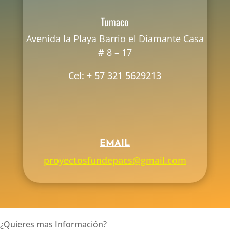
Tumaco
Avenida la Playa Barrio el Diamante Casa
# 8 – 17
Cel: + 57 321 5629213
EMAIL
proyectosfundepacs@gmail.com
¿Quieres mas Información?