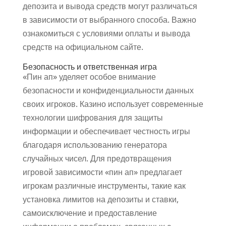
депозита и вывода средств могут различаться
в зависимости от выбранного способа. Важно
ознакомиться с условиями оплаты и вывода
средств на официальном сайте.
Безопасность и ответственная игра
«Пин ап» уделяет особое внимание
безопасности и конфиденциальности данных
своих игроков. Казино использует современные
технологии шифрования для защиты
информации и обеспечивает честность игры
благодаря использованию генератора
случайных чисел. Для предотвращения
игровой зависимости «пин ап» предлагает
игрокам различные инструменты, такие как
установка лимитов на депозиты и ставки,
самоисключение и предоставление