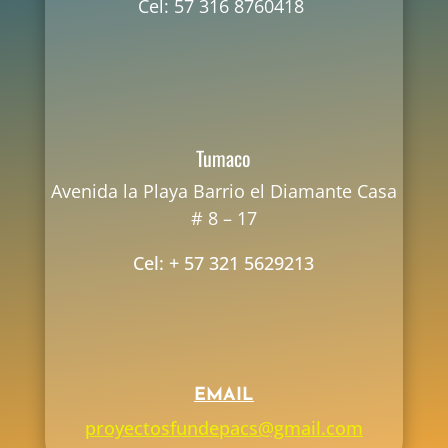
Cel: 57 316 8760418
Tumaco
Avenida la Playa Barrio el Diamante Casa
# 8 – 17
Cel: + 57 321 5629213
EMAIL
proyectosfundepacs@gmail.com