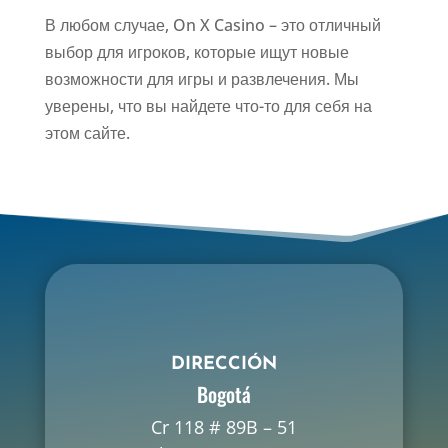
В любом случае, On X Casino – это отличный
выбор для игроков, которые ищут новые
возможности для игры и развлечения. Мы
уверены, что вы найдете что-то для себя на
этом сайте.
DIRECCIÓN
Bogotá
Cr 118 # 89B – 51