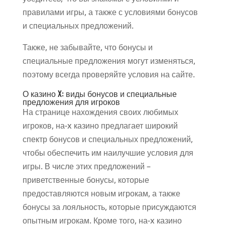
правилами игры, а также с условиями бонусов
и специальных предложений.
Также, не забывайте, что бонусы и
специальные предложения могут изменяться,
поэтому всегда проверяйте условия на сайте.
О казино X: виды бонусов и специальные
предложения для игроков
На странице нахождения своих любимых
игроков, на-x казино предлагает широкий
спектр бонусов и специальных предложений,
чтобы обеспечить им наилучшие условия для
игры. В числе этих предложений –
приветственные бонусы, которые
предоставляются новым игрокам, а также
бонусы за лояльность, которые присуждаются
опытным игрокам. Кроме того, на-x казино