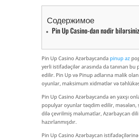
Содержимое
Pin Up Casino-dan nədir bilərsini
Pin Up Casino Azərbaycanda
pinup az
pop
yerli istifadəçilər arasında da tanınan b
edilir. Pin Up və Pinup adlarına malik ola
oyunlar, maksimum xidmətlər və təhlükəsi
Pin Up Casino Azərbaycanda ən yaxşı onla
populyar oyunlar təqdim edilir, məsələn, sl
dilə çevrilmiş məlumatlar, Azərbaycan dil
hazırlanmışdır.
Pin Up Casino Azərbaycan istifadəçilərin