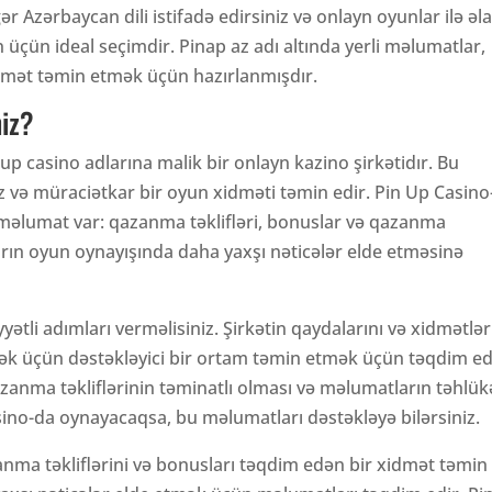
zərbaycan dili istifadə edirsiniz və onlayn oyunlar ilə əla
n üçün ideal seçimdir. Pinap az adı altında yerli məlumatlar,
idmət təmin etmək üçün hazırlanmışdır.
niz?
up casino adlarına malik bir onlayn kazino şirkətidır. Bu
z və müraciətkar bir oyun xidməti təmin edir. Pin Up Casino
məlumat var: qazanma təklifləri, bonuslar və qazanma
ların oyun oynayışında daha yaxşı nəticələr elde etməsinə
ətli adımları verməlisiniz. Şirkətin qaydalarını və xidmətlər
mək üçün dəstəkləyici bir ortam təmin etmək üçün təqdim ed
zanma təkliflərinin təminatlı olması və məlumatların təhlük
sino-da oynayacaqsa, bu məlumatları dəstəkləyə bilərsiniz.
ma təkliflərini və bonusları təqdim edən bir xidmət təmin