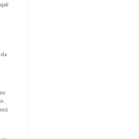
qəli
-da
ini
ir.
əsiz