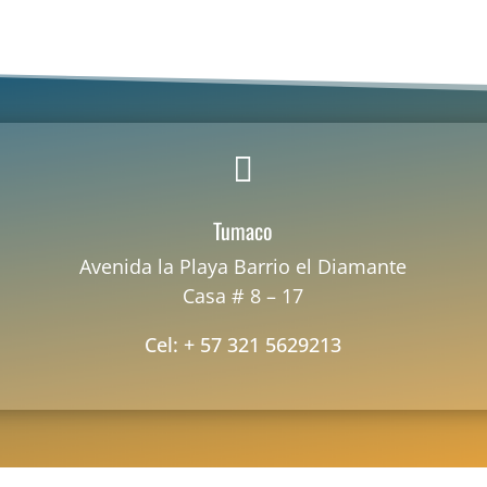

Tumaco
Avenida la Playa Barrio el Diamante
Casa # 8 – 17
Cel: + 57 321 5629213