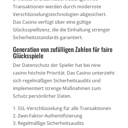
Transaktionen werden durch modernste
Verschlüsselungstechnologien abgesichert.
Das Casino verfügt über eine gültige
Glücksspiellizenz, die die Einhaltung strenger
Sicherheitsstandards garantiert.
Generation von zufälligen Zahlen für faire
Glücksspiele
Der Datenschutz der Spieler hat bei
nine
casino
höchste Priorität. Das Casino unterzieht
sich regelmäßigen Sicherheitsaudits und
implementiert strenge Maßnahmen zum
Schutz persönlicher Daten.
SSL-Verschlüsselung für alle Transaktionen
Zwei-Faktor-Authentifizierung
Regelmäßige Sicherheitsaudits