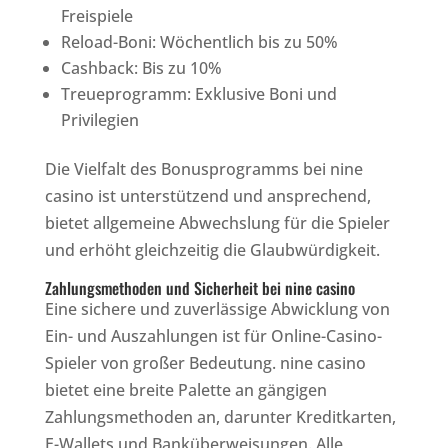
Freispiele
Reload-Boni: Wöchentlich bis zu 50%
Cashback: Bis zu 10%
Treueprogramm: Exklusive Boni und
Privilegien
Die Vielfalt des Bonusprogramms bei
nine
casino
ist unterstützend und ansprechend,
bietet allgemeine Abwechslung für die Spieler
und erhöht gleichzeitig die Glaubwürdigkeit.
Zahlungsmethoden und Sicherheit bei nine casino
Eine sichere und zuverlässige Abwicklung von
Ein- und Auszahlungen ist für Online-Casino-
Spieler von großer Bedeutung.
nine casino
bietet eine breite Palette an gängigen
Zahlungsmethoden an, darunter Kreditkarten,
E-Wallets und Banküberweisungen. Alle