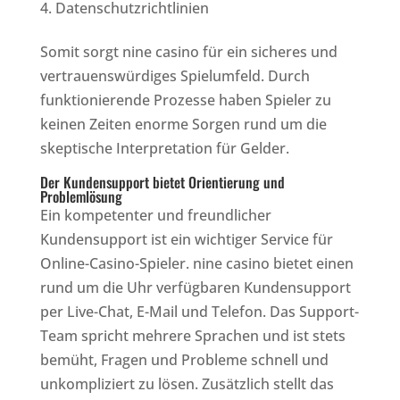
Datenschutzrichtlinien
Somit sorgt
nine casino
für ein sicheres und
vertrauenswürdiges Spielumfeld. Durch
funktionierende Prozesse haben Spieler zu
keinen Zeiten enorme Sorgen rund um die
skeptische Interpretation für Gelder.
Der Kundensupport bietet Orientierung und
Problemlösung
Ein kompetenter und freundlicher
Kundensupport ist ein wichtiger Service für
Online-Casino-Spieler.
nine casino
bietet einen
rund um die Uhr verfügbaren Kundensupport
per Live-Chat, E-Mail und Telefon. Das Support-
Team spricht mehrere Sprachen und ist stets
bemüht, Fragen und Probleme schnell und
unkompliziert zu lösen. Zusätzlich stellt das