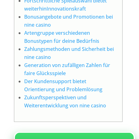
Fortschrittliche Spielauswahl bietet
weiterhinInnovationskraft
Bonusangebote und Promotionen bei
nine casino
Artengruppe verschiedenen
Bonustypen für deine Bedürfnis
Zahlungsmethoden und Sicherheit bei
nine casino
Generation von zufälligen Zahlen für
faire Glücksspiele
Der Kundensupport bietet
Orientierung und Problemlösung
Zukunftsperspektiven und
Weiterentwicklung von nine casino