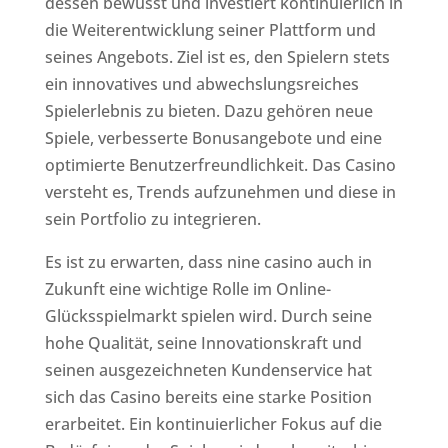
dessen bewusst und investiert kontinuierlich in
die Weiterentwicklung seiner Plattform und
seines Angebots. Ziel ist es, den Spielern stets
ein innovatives und abwechslungsreiches
Spielerlebnis zu bieten. Dazu gehören neue
Spiele, verbesserte Bonusangebote und eine
optimierte Benutzerfreundlichkeit. Das Casino
versteht es, Trends aufzunehmen und diese in
sein Portfolio zu integrieren.
Es ist zu erwarten, dass
nine casino
auch in
Zukunft eine wichtige Rolle im Online-
Glücksspielmarkt spielen wird. Durch seine
hohe Qualität, seine Innovationskraft und
seinen ausgezeichneten Kundenservice hat
sich das Casino bereits eine starke Position
erarbeitet. Ein kontinuierlicher Fokus auf die