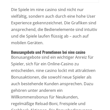
Die Spiele im
nine casino
sind nicht nur
vielfältig, sondern auch durch eine hohe User
Experience gekennzeichnet. Die Grafiken sind
ansprechend, die Bedienelemente sind intuitiv
und die Spiele laufen flüssig ab – auch auf
mobilen Geräten.
Bonusangebote und Promotionen bei nine casino
Bonusangebote sind ein wichtiger Anreiz für
Spieler, sich für ein Online-Casino zu
entscheiden.
nine casino
lockt mit attraktiven
Bonusaktionen, die sowohl neue Spieler als
auch bestehende Kunden ansprechen. Dazu
gehören unter anderem ein
Willkommensbonus für Neukunden,
regelmäßige Reload-Boni, Freispiele und