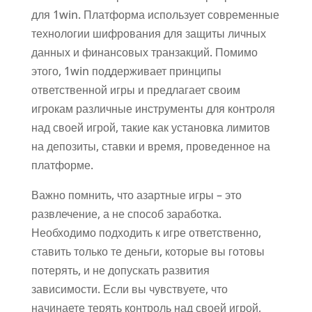
для 1win. Платформа использует современные
технологии шифрования для защиты личных
данных и финансовых транзакций. Помимо
этого, 1win поддерживает принципы
ответственной игры и предлагает своим
игрокам различные инструменты для контроля
над своей игрой, такие как установка лимитов
на депозиты, ставки и время, проведенное на
платформе.
Важно помнить, что азартные игры – это
развлечение, а не способ заработка.
Необходимо подходить к игре ответственно,
ставить только те деньги, которые вы готовы
потерять, и не допускать развития
зависимости. Если вы чувствуете, что
начинаете терять контроль над своей игрой,