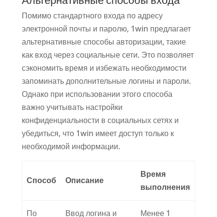
Помимо стандартного входа по адресу
электронной почты и паролю, 1win предлагает
альтернативные способы авторизации, такие
как вход через социальные сети. Это позволяет
сэкономить время и избежать необходимости
запоминать дополнительные логины и пароли.
Однако при использовании этого способа
важно учитывать настройки
конфиденциальности в социальных сетях и
убедиться, что 1win имеет доступ только к
необходимой информации.
Время
Способ
Описание
выполнения
По
Ввод логина и
Менее 1