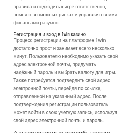
правила и подходить к игре ответственно,
помня о возможных рисках и управляя своими
финансами разумно.
Регистрация и вход в 1win казино
Процесс регистрации на платформе 1win
достаточно прост и занимает всего несколько
минут. Пользователю необходимо указать свой
адрес электронной почты, придумать
надёжный пароль и выбрать валюту для игры.
Также потребуется подтвердить свой адрес
электронной почты, перейдя по ссылке,
отправленной на указанный адрес. После
подтверждения регистрации пользователь
может войти в свою учетную запись, используя
свой адрес электронной почты и пароль.
Альтернативные способы входа