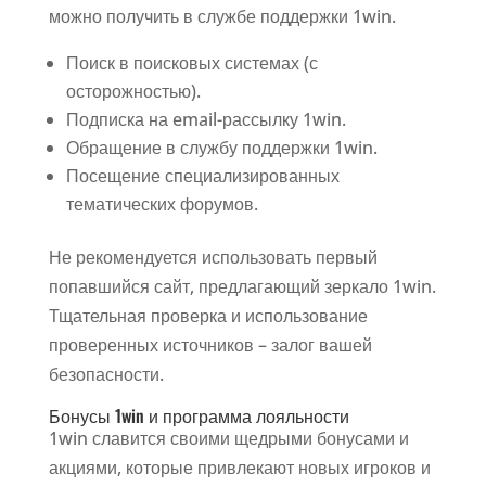
можно получить в службе поддержки 1win.
Поиск в поисковых системах (с
осторожностью).
Подписка на email-рассылку 1win.
Обращение в службу поддержки 1win.
Посещение специализированных
тематических форумов.
Не рекомендуется использовать первый
попавшийся сайт, предлагающий зеркало 1win.
Тщательная проверка и использование
проверенных источников – залог вашей
безопасности.
Бонусы 1win и программа лояльности
1win славится своими щедрыми бонусами и
акциями, которые привлекают новых игроков и