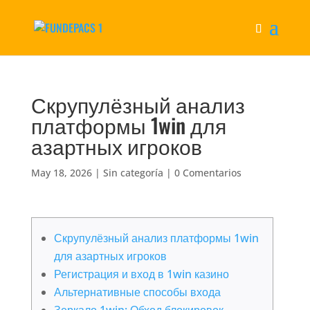
Скрупулёзный анализ
платформы 1win для
азартных игроков
May 18, 2026
|
Sin categoría
|
0 Comentarios
Скрупулёзный анализ платформы 1win
для азартных игроков
Регистрация и вход в 1win казино
Альтернативные способы входа