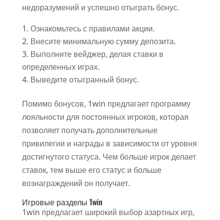
недоразумений и успешно отыграть бонус.
Ознакомьтесь с правилами акции.
Внесите минимальную сумму депозита.
Выполните вейджер, делая ставки в
определенных играх.
Выведите отыгранный бонус.
Помимо бонусов, 1win предлагает программу
лояльности для постоянных игроков, которая
позволяет получать дополнительные
привилегии и награды в зависимости от уровня
достигнутого статуса. Чем больше игрок делает
ставок, тем выше его статус и больше
вознаграждений он получает.
Игровые разделы 1win
1win предлагает широкий выбор азартных игр,