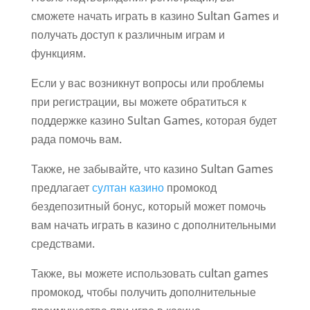
сможете начать играть в казино Sultan Games и
получать доступ к различным играм и
функциям.
Если у вас возникнут вопросы или проблемы
при регистрации, вы можете обратиться к
поддержке казино Sultan Games, которая будет
рада помочь вам.
Также, не забывайте, что казино Sultan Games
предлагает
султан казино
промокод
бездепозитный бонус, который может помочь
вам начать играть в казино с дополнительными
средствами.
Также, вы можете использовать сultan games
промокод, чтобы получить дополнительные