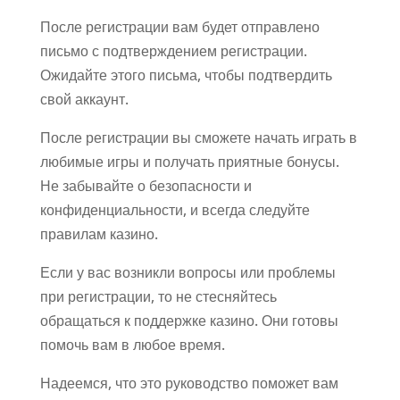
После регистрации вам будет отправлено
письмо с подтверждением регистрации.
Ожидайте этого письма, чтобы подтвердить
свой аккаунт.
После регистрации вы сможете начать играть в
любимые игры и получать приятные бонусы.
Не забывайте о безопасности и
конфиденциальности, и всегда следуйте
правилам казино.
Если у вас возникли вопросы или проблемы
при регистрации, то не стесняйтесь
обращаться к поддержке казино. Они готовы
помочь вам в любое время.
Надеемся, что это руководство поможет вам