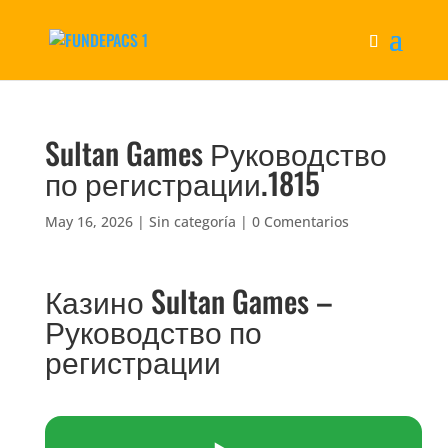
Sultan Games Руководство
по регистрации.1815
May 16, 2026
|
Sin categoría
|
0 Comentarios
Казино Sultan Games –
Руководство по
регистрации