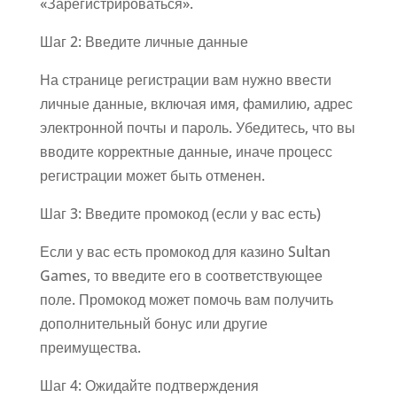
«Зарегистрироваться».
Шаг 2: Введите личные данные
На странице регистрации вам нужно ввести
личные данные, включая имя, фамилию, адрес
электронной почты и пароль. Убедитесь, что вы
вводите корректные данные, иначе процесс
регистрации может быть отменен.
Шаг 3: Введите промокод (если у вас есть)
Если у вас есть промокод для казино Sultan
Games, то введите его в соответствующее
поле. Промокод может помочь вам получить
дополнительный бонус или другие
преимущества.
Шаг 4: Ожидайте подтверждения