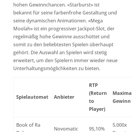
hohen Gewinnchancen. «Starburst» ist
bekannt für seine farbenfrohe Gestaltung und
seine dynamischen Animationen. «Mega
Moolah» ist ein progressiver Jackpot-Slot, der
regelmäßig hohe Gewinne ausschüttet und
somit zu den beliebtesten Spielen überhaupt
gehört. Die Auswahl an Spielen wird stetig
erweitert, um den Spielern immer wieder neue
Unterhaltungsmöglichkeiten zu bieten.
RTP
(Return
Maxima
Spielautomat
Anbieter
to
Gewinn
Player)
Book of Ra
5.000x
Novomatic
95,10%