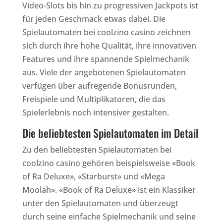
Video-Slots bis hin zu progressiven Jackpots ist
für jeden Geschmack etwas dabei. Die
Spielautomaten bei coolzino casino zeichnen
sich durch ihre hohe Qualität, ihre innovativen
Features und ihre spannende Spielmechanik
aus. Viele der angebotenen Spielautomaten
verfügen über aufregende Bonusrunden,
Freispiele und Multiplikatoren, die das
Spielerlebnis noch intensiver gestalten.
Die beliebtesten Spielautomaten im Detail
Zu den beliebtesten Spielautomaten bei
coolzino casino gehören beispielsweise «Book
of Ra Deluxe», «Starburst» und «Mega
Moolah». «Book of Ra Deluxe» ist ein Klassiker
unter den Spielautomaten und überzeugt
durch seine einfache Spielmechanik und seine