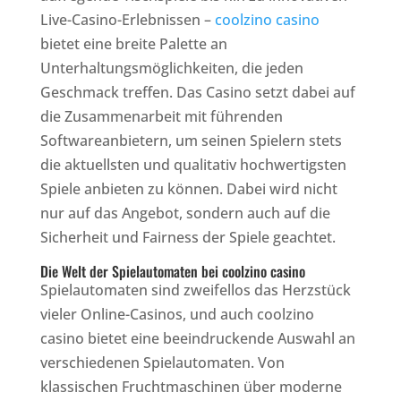
Live-Casino-Erlebnissen –
coolzino casino
bietet eine breite Palette an
Unterhaltungsmöglichkeiten, die jeden
Geschmack treffen. Das Casino setzt dabei auf
die Zusammenarbeit mit führenden
Softwareanbietern, um seinen Spielern stets
die aktuellsten und qualitativ hochwertigsten
Spiele anbieten zu können. Dabei wird nicht
nur auf das Angebot, sondern auch auf die
Sicherheit und Fairness der Spiele geachtet.
Die Welt der Spielautomaten bei coolzino casino
Spielautomaten sind zweifellos das Herzstück
vieler Online-Casinos, und auch coolzino
casino bietet eine beeindruckende Auswahl an
verschiedenen Spielautomaten. Von
klassischen Fruchtmaschinen über moderne