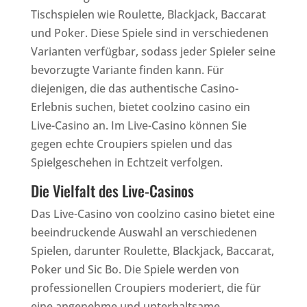
Tischspielen wie Roulette, Blackjack, Baccarat
und Poker. Diese Spiele sind in verschiedenen
Varianten verfügbar, sodass jeder Spieler seine
bevorzugte Variante finden kann. Für
diejenigen, die das authentische Casino-
Erlebnis suchen, bietet coolzino casino ein
Live-Casino an. Im Live-Casino können Sie
gegen echte Croupiers spielen und das
Spielgeschehen in Echtzeit verfolgen.
Die Vielfalt des Live-Casinos
Das Live-Casino von coolzino casino bietet eine
beeindruckende Auswahl an verschiedenen
Spielen, darunter Roulette, Blackjack, Baccarat,
Poker und Sic Bo. Die Spiele werden von
professionellen Croupiers moderiert, die für
eine angenehme und unterhaltsame