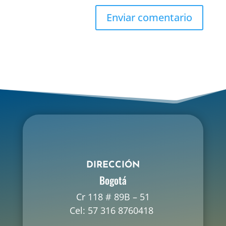
DIRECCIÓN
Bogotá
Cr 118 # 89B – 51
Cel: 57 316 8760418