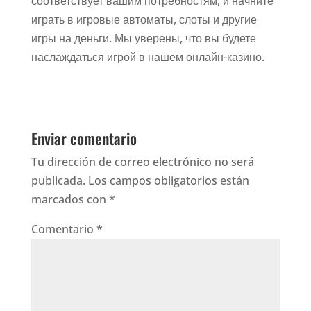
соответствует вашим потребностям, и начните
играть в игровые автоматы, слоты и другие
игры на деньги. Мы уверены, что вы будете
наслаждаться игрой в нашем онлайн-казино.
Enviar comentario
Tu dirección de correo electrónico no será
publicada.
Los campos obligatorios están
marcados con
*
Comentario
*