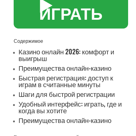
▶️
ИГРАТЬ
Содержимое
Казино онлайн 2026: комфорт и
выигрыш
Преимущества онлайн-казино
Быстрая регистрация: доступ к
играм в считанные минуты
Шаги для быстрой регистрации
Удобный интерфейс: играть, где и
когда вы хотите
Преимущества онлайн-казино