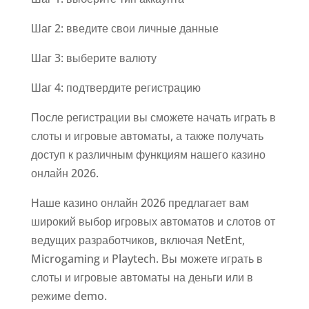
Шаг 2: введите свои личные данные
Шаг 3: выберите валюту
Шаг 4: подтвердите регистрацию
После регистрации вы сможете начать играть в
слоты и игровые автоматы, а также получать
доступ к различным функциям нашего казино
онлайн 2026.
Наше казино онлайн 2026 предлагает вам
широкий выбор игровых автоматов и слотов от
ведущих разработчиков, включая NetEnt,
Microgaming и Playtech. Вы можете играть в
слоты и игровые автоматы на деньги или в
режиме demo.