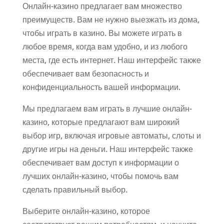
Онлайн-казино предлагает вам множество
преимуществ. Вам не нужно выезжать из дома,
чтобы играть в казино. Вы можете играть в
любое время, когда вам удобно, и из любого
места, где есть интернет. Наш интерфейс также
обеспечивает вам безопасность и
конфиденциальность вашей информации.
Мы предлагаем вам играть в лучшие онлайн-
казино, которые предлагают вам широкий
выбор игр, включая игровые автоматы, слоты и
другие игры на деньги. Наш интерфейс также
обеспечивает вам доступ к информации о
лучших онлайн-казино, чтобы помочь вам
сделать правильный выбор.
Выберите онлайн-казино, которое