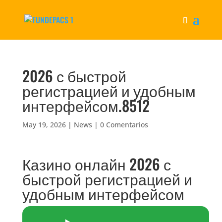
2026 с быстрой
регистрацией и удобным
интерфейсом.8512
May 19, 2026
|
News
|
0 Comentarios
Казино онлайн 2026 с
быстрой регистрацией и
удобным интерфейсом