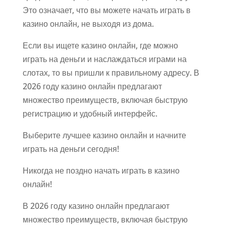
Это означает, что вы можете начать играть в
казино онлайн, не выходя из дома.
Если вы ищете казино онлайн, где можно
играть на деньги и наслаждаться играми на
слотах, то вы пришли к правильному адресу. В
2026 году казино онлайн предлагают
множество преимуществ, включая быструю
регистрацию и удобный интерфейс.
Выберите лучшее казино онлайн и начните
играть на деньги сегодня!
Никогда не поздно начать играть в казино
онлайн!
В 2026 году казино онлайн предлагают
множество преимуществ, включая быструю