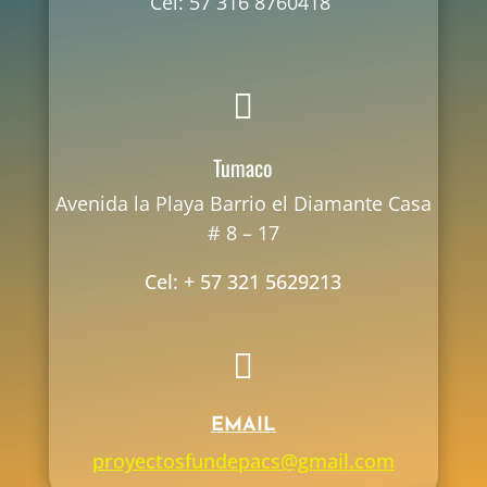
Cel: 57 316 8760418

Tumaco
Avenida la Playa Barrio el Diamante Casa
# 8 – 17
Cel: + 57 321 5629213

EMAIL
proyectosfundepacs@gmail.com