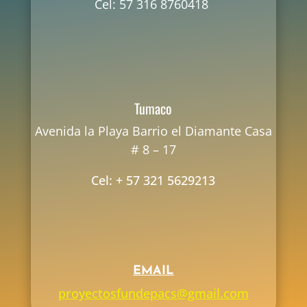
Cel: 57 316 8760418
Tumaco
Avenida la Playa Barrio el Diamante Casa
# 8 – 17
Cel: + 57 321 5629213
EMAIL
proyectosfundepacs@gmail.com