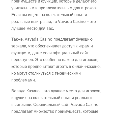
преимуществ и функций, которые делают его
уникальным и привлекательным для игроков.
Если вы ищете развлекательный опыт и
реальные выигрыши, то Vavada Casino – это
лучшее место для вас.
Также, Vavada Casino предлагает функцию
зеркала, что обеспечивает доступ к играм и
функциям, даже если официальный сайт
недоступен. Это особенно важно для игроков,
которые предпочитают играть в онлайн-казино,
но могут столкнуться с техническими
проблемами.
Вавада Казино – это лучшее место для игроков,
ищущих развлекательный опыт и реальные
выигрыши. Официальный сайт Vavada Casino
предлагает множество преимуществ, которые