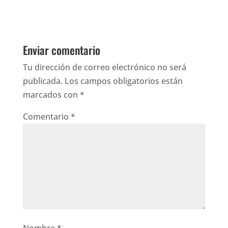
Enviar comentario
Tu dirección de correo electrónico no será
publicada.
Los campos obligatorios están
marcados con
*
Comentario
*