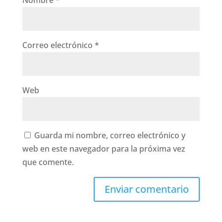
Nombre
*
Correo electrónico
*
Web
Guarda mi nombre, correo electrónico y
web en este navegador para la próxima vez
que comente.