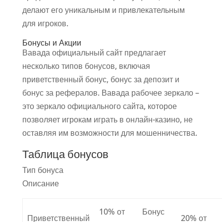
делают его уникальным и привлекательным
для игроков.
Бонусы и Акции
Вавада официальный сайт предлагает
несколько типов бонусов, включая
приветственный бонус, бонус за депозит и
бонус за рефералов. Вавада рабочее зеркало –
это зеркало официального сайта, которое
позволяет игрокам играть в онлайн-казино, не
оставляя им возможности для мошенничества.
Таблица бонусов
Тип бонуса
Описание
10% от
Бонус
Приветственный
20% от