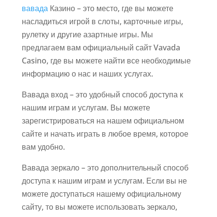
вавада
Казино – это место, где вы можете
насладиться игрой в слоты, карточные игры,
рулетку и другие азартные игры. Мы
предлагаем вам официальный сайт Vavada
Casino, где вы можете найти все необходимые
информацию о нас и наших услугах.
Вавада вход – это удобный способ доступа к
нашим играм и услугам. Вы можете
зарегистрироваться на нашем официальном
сайте и начать играть в любое время, которое
вам удобно.
Вавада зеркало – это дополнительный способ
доступа к нашим играм и услугам. Если вы не
можете доступаться нашему официальному
сайту, то вы можете использовать зеркало,