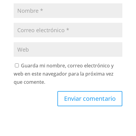
Guarda mi nombre, correo electrónico y
web en este navegador para la próxima vez
que comente.