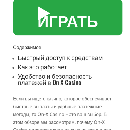
▶️
ИГРАТЬ
Содержимое
Быстрый доступ к средствам
Как это работает
Удобство и безопасность
платежей в On X Casino
Если вы ищете казино, которое обеспечивает
быстрые выплаты и удобные платежные
методы, то On-X Casino – это ваш выбор. В
этом обзоре мы рассмотрим, почему On-X