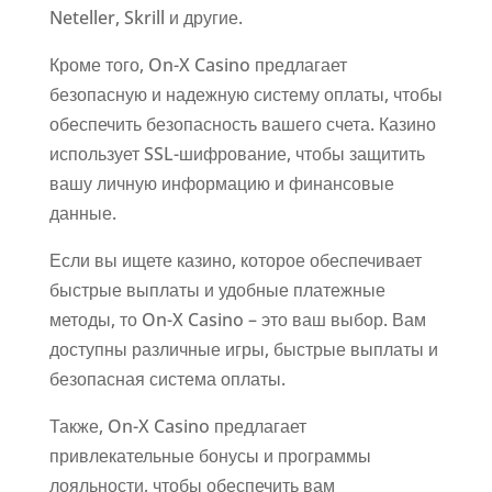
Neteller, Skrill и другие.
Кроме того, On-X Casino предлагает
безопасную и надежную систему оплаты, чтобы
обеспечить безопасность вашего счета. Казино
использует SSL-шифрование, чтобы защитить
вашу личную информацию и финансовые
данные.
Если вы ищете казино, которое обеспечивает
быстрые выплаты и удобные платежные
методы, то On-X Casino – это ваш выбор. Вам
доступны различные игры, быстрые выплаты и
безопасная система оплаты.
Также, On-X Casino предлагает
привлекательные бонусы и программы
лояльности, чтобы обеспечить вам